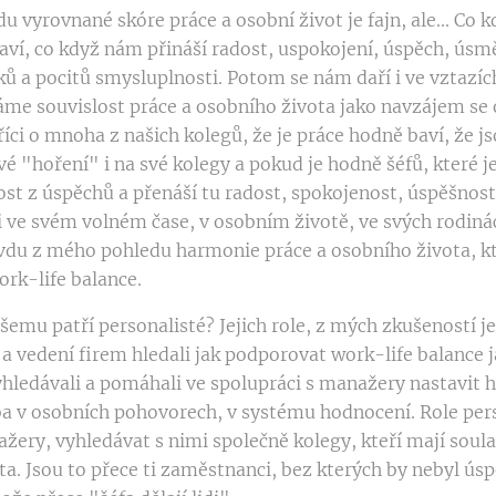
 vyrovnané skóre práce a osobní život je fajn, ale... Co 
aví, co když nám přináší radost, uspokojení, úspěch, úsm
ků a pocitů smysluplnosti. Potom se nám daří i ve vztazí
áme souvislost práce a osobního života jako navzájem se o
 říci o mnoha z našich kolegů, že je práce hodně baví, že j
vé "hoření" i na své kolegy a pokud je hodně šéfů, které j
ost z úspěchů a přenáší tu radost, spokojenost, úspěšnost
 i ve svém volném čase, v osobním životě, ve svých rodin
avdu z mého pohledu harmonie práce a osobního života,
ork-life balance.
šemu patří personalisté? Jejich role, z mých zkušeností j
a vedení firem hledali jak podporovat work-life balance j
yhledávali a pomáhali ve spolupráci s manažery nastavit 
a v osobních pohovorech, v systému hodnocení. Role pers
žery, vyhledávat s nimi společně kolegy, kteří mají soula
a. Jsou to přece ti zaměstnanci, bez kterých by nebyl ús