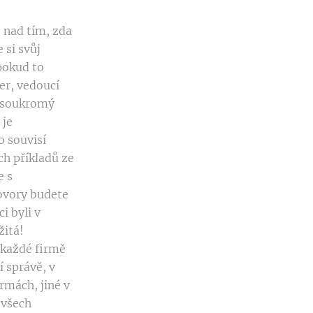
e nad tím, zda
 si svůj
pokud to
er, vedoucí
a soukromý
 je
 souvisí
ch příkladů ze
e s
hovory budete
i byli v
žitá!
v každé firmě
í správě, v
irmách, jiné v
 všech