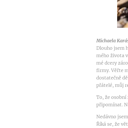
Michaela Karás
Dlouho jsem hl
mého života vs
mé dcery záro
firmy. Věřte m
dostatečně dět
přátelé, můj r
To, že osobní
připomínat. N
Nedávno jsem m
Říká se, že vě