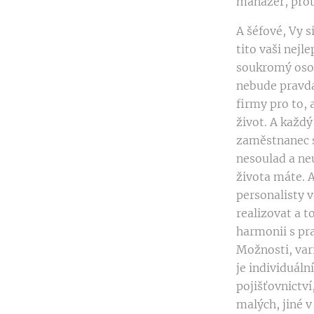
manažer, proto
A šéfové, Vy s
tito vaši nejl
soukromý osob
nebude pravda
firmy pro to,
život. A každý
zaměstnanec s
nesoulad a ne
života máte. A
personalisty 
realizovat a t
harmonii s pra
Možnosti, vari
je individuáln
pojišťovnictví
malých, jiné v