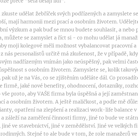
že přece "šéfa dělají lidi".
i zkuste udělat žebříček svých podřízených a zamyslete s
epší, mají harmonii mezi prací a osobním životem. Udělejte
ní výzkum a pak buď se mnou budete souhlasit, a nebo 
, můžete se zamyslet a říct si - co mohu udělat já manaž
 aby moji kolegové měli možnost vybalancovat pracovní 
 z nás personalistů určitě má zkušenost, že v případě, kdy
vým nadřízeným vnímán jako neúspěšný, pak velmi často
úspěšnost s osobním životem. Zamyslete se, kolik takový
 pak už je na Vás, co se zjištěním uděláte dál. Co prosadít
ve firmě, jaké nové benefity, ohodnocení, dotazníky, roz
o vše proto, aby VAŠE firma byla úspěšná a její zaměstnanc
cí a osobním životem. A ještě maličkost, a podle mě důle
anty, opatření na zlepšení a realizaci work-life balance 
í a záleží na zaměření činnosti firmy, jiné to bude ve státn
, jiné ve stavebnictví, jiné v zemědělství. Jiné ve velkých f
 rodinných. Stejné to ale bude v tom, že role manažerů ve