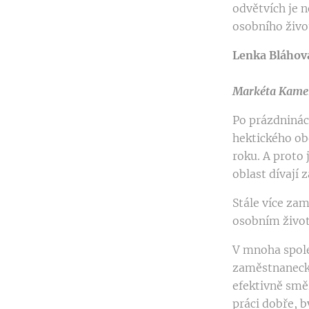
odvětvích je 
osobního život
Lenka Bláhová
Markéta Kamen
Po prázdninác
hektického ob
roku. A proto 
oblast dívají
Stále více za
osobním živo
V mnoha spole
zaměstnanecký
efektivně směř
práci dobře, b