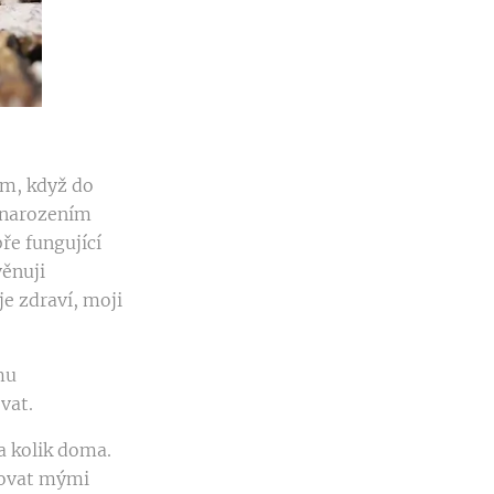
ím, když do
S narozením
ře fungující
věnuji
je zdraví, moji
mu
vat.
a kolik doma.
avovat mými