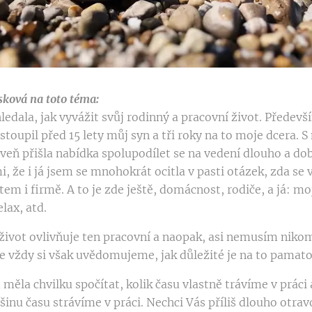
ková na toto téma:
edala, jak vyvážit svůj rodinný a pracovní život. Předevš
toupil před 15 lety můj syn a tři roky na to moje dcera. 
veň přišla nabídka spolupodílet se na vedení dlouho a dob
i, že i já jsem se mnohokrát ocitla v pasti otázek, zda se 
em i firmě. A to je zde ještě, domácnost, rodiče, a já: mo
elax, atd.
 život ovlivňuje ten pracovní a naopak, asi nemusím niko
e vždy si však uvědomujeme, jak důležité je na to pamato
ěla chvilku spočítat, kolik času vlastně trávíme v práci 
tšinu času strávíme v práci. Nechci Vás příliš dlouho otr