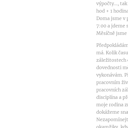
výpočty..., ta
hod + 1 hodina
Doma jsme v p
7:00 a jdeme s
Měsíčně jsme
Předpokládám,
má. Kolik času
záležitostech 
dovednosti mě
vykonávám. Př
pracovním živo
pracovních zál
disciplína a p
moje rodina z
dokážeme snad
Nezapomínejte
okamžiky, kdy