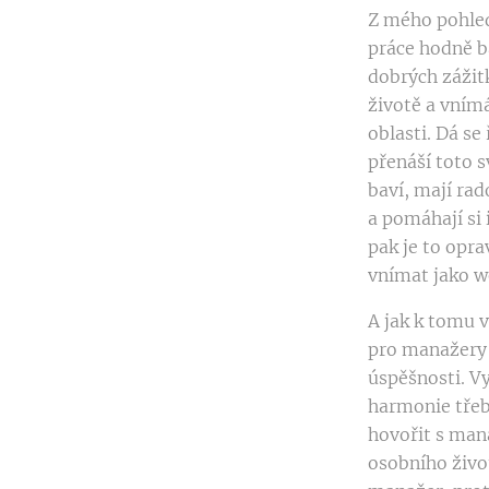
Z mého pohledu
práce hodně b
dobrých zážit
životě a vním
oblasti. Dá se
přenáší toto s
baví, mají rad
a pomáhají si
pak je to opr
vnímat jako w
A jak k tomu v
pro manažery 
úspěšnosti. V
harmonie třeb
hovořit s mana
osobního život