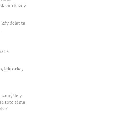
á slavím každý
 kdy dělat ta
.
vat a
, lektorka,
e zamýšlely
že toto téma
visí?