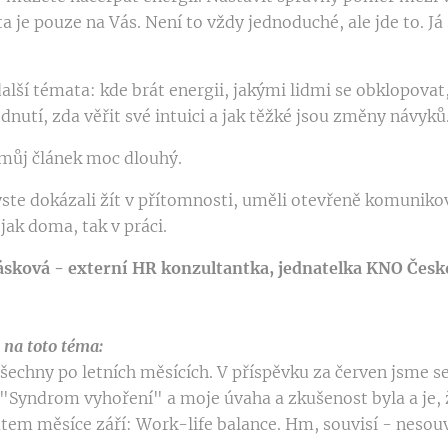
a je pouze na Vás. Není to vždy jednoduché, ale jde to. J
lší témata: kde brát energii, jakými lidmi se obklopovat,
nutí, zda věřit své intuici a jak těžké jsou změny návyků
e můj článek moc dlouhý.
yste dokázali žít v přítomnosti, uměli otevřeně komuniko
 jak doma, tak v práci.
sková - externí HR konzultantka, jednatelka KNO Česko
na toto téma:
šechny po letních měsících. V příspěvku za červen jsme s
Syndrom vyhoření" a moje úvaha a zkušenost byla a je, 
atem měsíce září: Work-life balance. Hm, souvisí - nesou