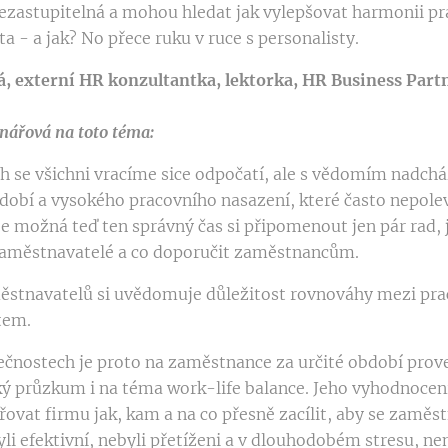
nezastupitelná a mohou hledat jak vylepšovat harmonii pr
a - a jak? No přece ruku v ruce s personalisty.
, externí HR konzultantka, lektorka, HR Business Part
ářová na toto téma:
h se všichni vracíme sice odpočatí, ale s vědomím nadchá
dobí a vysokého pracovního nasazení, které často nepole
je možná teď ten správný čas si připomenout jen pár rad, 
 zaměstnavatelé a co doporučit zaměstnancům.
městnavatelů si uvědomuje důležitost rovnováhy mezi pr
tem.
čnostech je proto na zaměstnance za určité období prov
 průzkum i na téma work-life balance. Jeho vyhodnocen
ovat firmu jak, kam a na co přesně zacílit, aby se zaměstn
yli efektivní, nebyli přetíženi a v dlouhodobém stresu, n