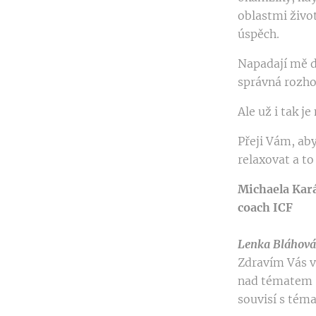
oblastmi život
úspěch.
Napadají mě da
správná rozhod
Ale už i tak j
Přeji Vám, ab
relaxovat a to
Michaela Kará
coach ICF
Lenka Bláhová 
Zdravím Vás v
nad tématem "
souvisí s tém