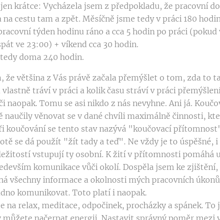
k jen krátce: Vycházela jsem z předpokladu, že pracovní do
 na cestu tam a zpět. Měsíčně jsme tedy v práci 180 hodin
racovní týden hodinu ráno a cca 5 hodin po práci (pokud
pát ve 23:00) + víkend cca 30 hodin.
 tedy doma 240 hodin.
 že většina z Vás právě začala přemýšlet o tom, zda to t
 vlastně tráví v práci a kolik času stráví v práci přemýšle
či naopak. Tomu se asi nikdo z nás nevyhne. Ani já. Koučo
 naučily věnovat se v dané chvíli maximálně činnosti, kt
i koučování se tento stav nazývá "koučovací přítomnost
tě se dá použít "žít tady a teď". Ne vždy je to úspěšné, 
ežitostí vstupují ty osobní. K žití v přítomnosti pomáhá 
ředevším komunikace vůči okolí. Dospěla jsem ke zjištění
ná všechny informace a okolnosti mých pracovních úkonů,
no komunikovat. Toto platí i naopak.
 na relax, meditace, odpočinek, procházky a spánek. To 
 můžete načerpat energii. Nastavit správný poměr mezi 