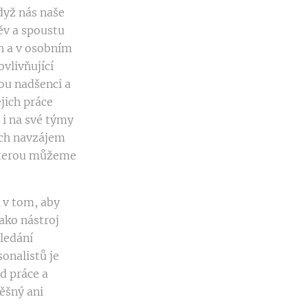
když nás naše
ěv a spoustu
ch a v osobním
vlivňující
sou nadšenci a
ejich práce
 i na své týmy
ách navzájem
 kterou můžeme
e v tom, aby
ako nástroj
hledání
onalistů je
d práce a
pěšný ani