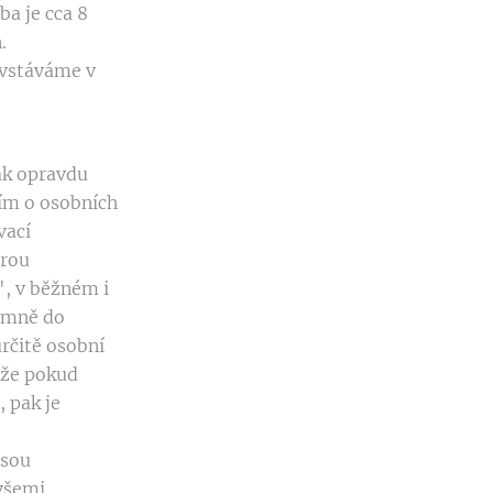
ba je cca 8
.
 vstáváme v
ak opravdu
ním o osobních
vací
erou
", v běžném i
i mně do
určitě osobní
, že pokud
 pak je
jsou
všemi