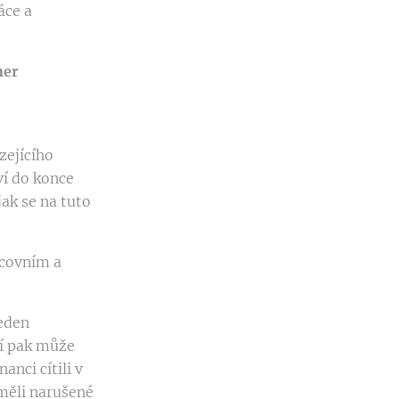
áce a
ner
zejícího
ví do konce
jak se na tuto
acovním a
eden
í pak může
anci cítili v
eměli narušené