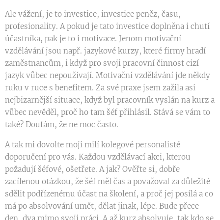
Ale vážení, je to investice, investice peněz, času,
profesionality. A pokud je tato investice doplněna i chutí
účastníka, pak je to i motivace. Jenom motivační
vzdělávání jsou např. jazykové kurzy, které firmy hradí
zaměstnancům, i když pro svoji pracovní činnost cizí
jazyk vůbec nepoužívají. Motivační vzdělávání jde někdy
ruku v ruce s benefitem. Za své praxe jsem zažila asi
nejbizarnější situace, když byl pracovník vyslán na kurz a
vůbec nevěděl, proč ho tam šéf přihlásil. Stává se vám to
také? Doufám, že ne moc často.
A tak mi dovolte moji milí kolegové personalisté
doporučení pro vás. Každou vzdělávací akci, kterou
požadují šéfové, ošetřete. A jak? Ověřte si, dobře
zacílenou otázkou, že šéf měl čas a považoval za důležité
sdělit podřízenému účast na školení, a proč jej posílá a co
má po absolvování umět, dělat jinak, lépe. Bude přece
den, dva mimo svoji práci. A až kurz absolvuje, tak kdo se