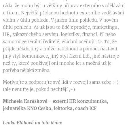
ráda, že mohu být u většiny příprav externího vzdělávání
u firem. Největší přidanou hodnotu externího vzdělávání
vidím v úhlu pohledu. V jiném úhlu pohledu. V novém
úhlu pohledu. Ať už jsou to lidé z prodeje, marketingu,
HR, zákaznického servisu, logistiky, financí, IT nebo
samotní generální ředitelé, všichni oceňují TO. To, že
přijde někdo jiný a může nabídnout a pomoct nastavit
jiný styl komunikace, jiný styl řízení lidí, jiné nástroje
než ty, které používají oni mnoho let a možná už je
potřeba nějaká změna.
Motivujte a podporujte své lidí v rozvoji sama sebe :-)
(ale nenuťte je, pokud nechtějí ;-)
Michaela Karásková - externí HR konzultantka,
jednatelka KNO Česko, lektorka, coach ICF
Lenka Bláhová na toto téma: