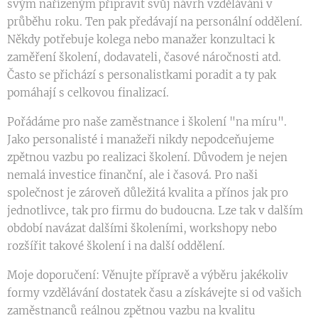
svým nařízeným připravit svůj návrh vzdělávání v
průběhu roku. Ten pak předávají na personální oddělení.
Někdy potřebuje kolega nebo manažer konzultaci k
zaměření školení, dodavateli, časové náročnosti atd.
Často se přichází s personalistkami poradit a ty pak
pomáhají s celkovou finalizací.
Pořádáme pro naše zaměstnance i školení "na míru".
Jako personalisté i manažeři nikdy nepodceňujeme
zpětnou vazbu po realizaci školení. Důvodem je nejen
nemalá investice finanční, ale i časová. Pro naši
společnost je zároveň důležitá kvalita a přínos jak pro
jednotlivce, tak pro firmu do budoucna. Lze tak v dalším
období navázat dalšími školeními, workshopy nebo
rozšířit takové školení i na další oddělení.
Moje doporučení: Věnujte přípravě a výběru jakékoliv
formy vzdělávání dostatek času a získávejte si od vašich
zaměstnanců reálnou zpětnou vazbu na kvalitu