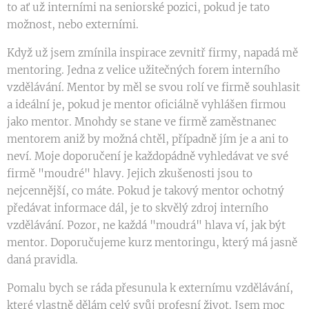
to ať už interními na seniorské pozici, pokud je tato
možnost, nebo externími.
Když už jsem zmínila inspirace zevnitř firmy, napadá mě
mentoring. Jedna z velice užitečných forem interního
vzdělávání. Mentor by měl se svou rolí ve firmě souhlasit
a ideální je, pokud je mentor oficiálně vyhlášen firmou
jako mentor. Mnohdy se stane ve firmě zaměstnanec
mentorem aniž by možná chtěl, případně jím je a ani to
neví. Moje doporučení je každopádně vyhledávat ve své
firmě "moudré" hlavy. Jejich zkušenosti jsou to
nejcennější, co máte. Pokud je takový mentor ochotný
předávat informace dál, je to skvělý zdroj interního
vzdělávání. Pozor, ne každá "moudrá" hlava ví, jak být
mentor. Doporučujeme kurz mentoringu, který má jasně
daná pravidla.
Pomalu bych se ráda přesunula k externímu vzdělávání,
které vlastně dělám celý svůj profesní život. Jsem moc