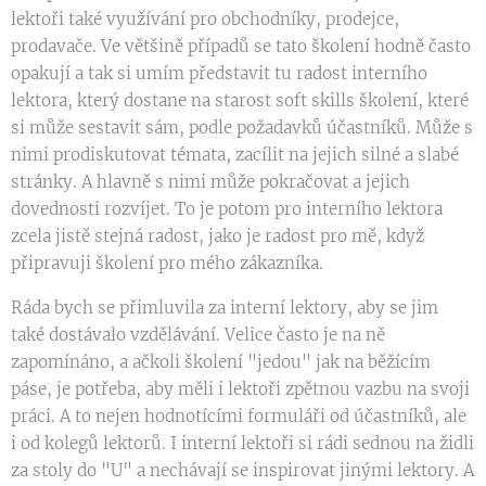
lektoři také využívání pro obchodníky, prodejce,
prodavače. Ve většině případů se tato školení hodně často
opakují a tak si umím představit tu radost interního
lektora, který dostane na starost soft skills školení, které
si může sestavit sám, podle požadavků účastníků. Může s
nimi prodiskutovat témata, zacílit na jejich silné a slabé
stránky. A hlavně s nimi může pokračovat a jejich
dovednosti rozvíjet. To je potom pro interního lektora
zcela jistě stejná radost, jako je radost pro mě, když
připravuji školení pro mého zákazníka.
Ráda bych se přimluvila za interní lektory, aby se jim
také dostávalo vzdělávání. Velice často je na ně
zapomínáno, a ačkoli školení "jedou" jak na běžícím
páse, je potřeba, aby měli i lektoři zpětnou vazbu na svoji
práci. A to nejen hodnotícími formuláři od účastníků, ale
i od kolegů lektorů. I interní lektoři si rádi sednou na židli
za stoly do "U" a nechávají se inspirovat jinými lektory. A