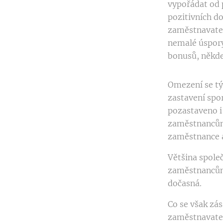
vypořádat od 
pozitivních do
zaměstnavatel
nemalé úspory
bonusů, někde 
Omezení se tý
zastavení spor
pozastaveno i 
zaměstnancům 
zaměstnance 
Většina spole
zaměstnancům,
dočasná.
Co se však zás
zaměstnavatel