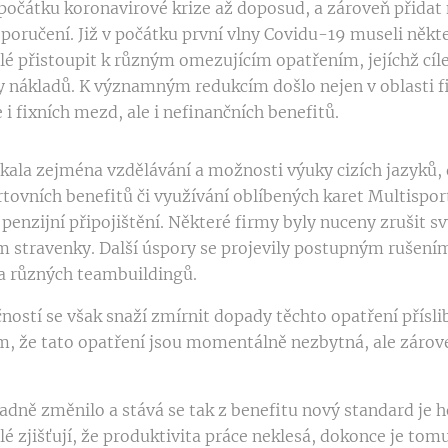
počátku koronavirové krize až doposud, a zároveň přidat 
poručení. Již v počátku první vlny Covidu-19 museli někte
é přistoupit k různým omezujícím opatřením, jejíchž cíl
 nákladů. K významným redukcím došlo nejen v oblasti f
i fixních mezd, ale i nefinančních benefitů.
kala zejména vzdělávání a možnosti výuky cizích jazyků, 
tovních benefitů či využívání oblíbených karet Multispor
penzijní připojištění. Některé firmy byly nuceny zrušit 
stravenky. Další úspory se projevily postupným rušením
a různých teambuildingů.
čností se však snaží zmírnit dopady těchto opatření přísl
 že tato opatření jsou momentálně nezbytná, ale zárov
adně změnilo a stává se tak z benefitu nový standard je 
é zjišťují, že produktivita práce neklesá, dokonce je tom