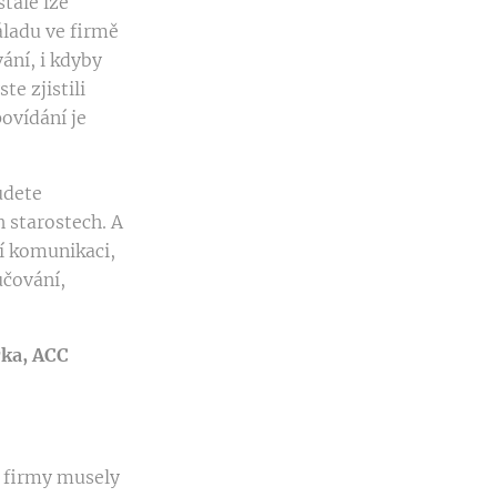
tále lze
áladu ve firmě
ání, i kdyby
e zjistili
ovídání je
udete
 starostech. A
í komunikaci,
učování,
rka, ACC
e firmy musely