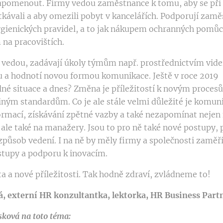
zapomenout. Firmy vedou zaměstnance k tomu, aby se p
kávali a aby omezili pobyt v kancelářích. Podporují zamě
gienických pravidel, a to jak nákupem ochranných pomůce
na pracovištích.
 vedou, zadávají úkoly týmům např. prostřednictvím videí
 a hodnotí novou formou komunikace. Ještě v roce 2019
lné situace a dnes? Změna je příležitostí k novým proce
iným standardům. Co je ale stále velmi důležité je komun
ormací, získávání zpětné vazby a také nezapomínat nejen
ale také na manažery. Jsou to pro ně také nové postupy, 
způsob vedení. I na ně by měly firmy a společnosti zaměři
stupy a podporu k inovacím.
ta a nové příležitosti. Tak hodně zdraví, zvládneme to!
, externí HR konzultantka, lektorka, HR Business Part
ková na toto téma: