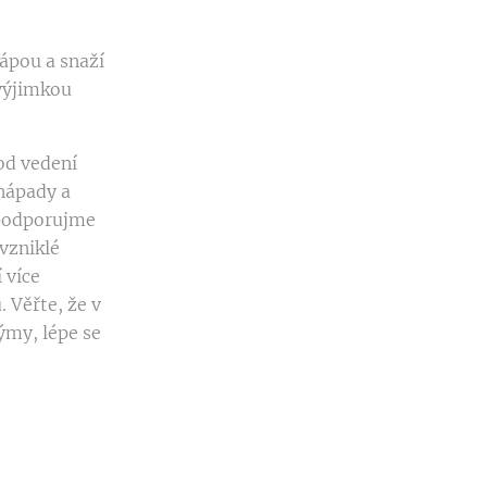
hápou a snaží
výjimkou
 od vedení
 nápady a
 podporujme
vzniklé
 více
 Věřte, že v
týmy, lépe se