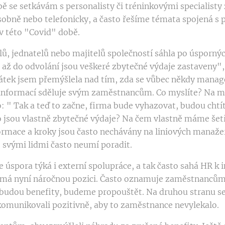
ě se setkávám s personalisty či tréninkovými specialisty
osobně nebo telefonicky, a často řešíme témata spojená s
 této "Covid" době.
lů, jednatelů nebo majitelů společností sáhla po úspornýc
ž do odvolání jsou veškeré zbytečné výdaje zastaveny",
 pátek jsem přemýšlela nad tím, zda se vůbec někdy man
 informací sděluje svým zaměstnancům. Co myslíte? Na m
: " Tak a teď to začne, firma bude vyhazovat, budou chtít 
 jsou vlastně zbytečné výdaje? Na čem vlastně máme šet
rmace a kroky jsou často nechávány na liniových manažere
 svými lidmi často neumí poradit.
 úspora týká i externí spolupráce, a tak často sahá HR k 
má nyní náročnou pozici. Často oznamuje zaměstnancům
budou benefity, budeme propouštět. Na druhou stranu s
komunikovali pozitivně, aby to zaměstnance nevylekalo.