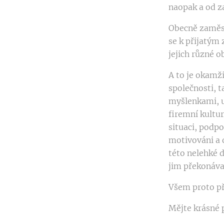
naopak a od za
Obecně zaměst
se k přijatým
jejich různé o
A to je okamži
společnosti, 
myšlenkami, 
firemní kultu
situaci, podpo
motivováni a 
této nelehké d
jim překonávaj
Všem proto pře
Mějte krásné 