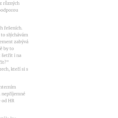
 z různých
 podporou
h řešeních.
 to slýchávám
agement zabývá
ě by to
šetřit i na
řit?"
ch, kteří si s
interním
 nepříjemné
e od HR