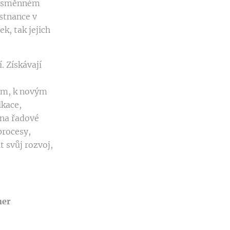
ři směnném
stnance v
k, tak jejich
. Získávají
sům, k novým
ikace,
 na řadové
procesy,
t svůj rozvoj,
ner