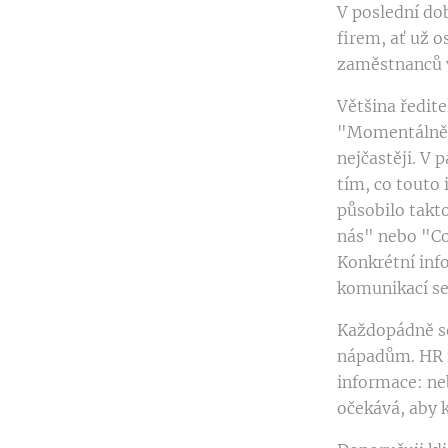
V poslední dob
firem, ať už 
zaměstnanců v
Většina ředite
"Momentálně a
nejčastěji. V
tím, co touto
působilo takto
nás" nebo "Co
Konkrétní info
komunikací se
Každopádně se
nápadům. HR 
informace: ne
očekává, aby 