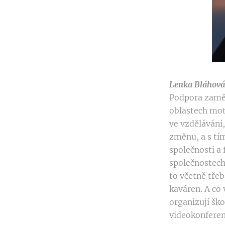
Lenka Bláhová 
Podpora zaměs
oblastech mot
ve vzdělávání,
změnu, a s tím
společnosti a
společnostech
to včetně tře
kaváren. A co 
organizují šk
videokonferenc