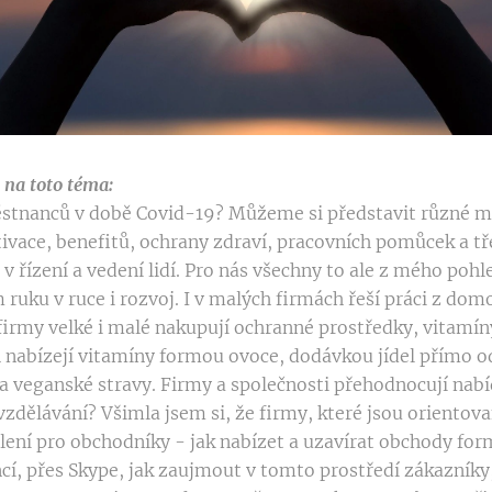
na toto téma:
tnanců v době Covid-19? Můžeme si představit různé m
ivace, benefitů, ochrany zdraví, pracovních pomůcek a t
 v řízení a vedení lidí. Pro nás všechny to ale z mého po
 ruku v ruce i rozvoj. I v malých firmách řeší práci z dom
 firmy velké i malé nakupují ochranné prostředky, vitamín
 nabízejí vitamíny formou ovoce, dodávkou jídel přímo o
ba veganské stravy. Firmy a společnosti přehodnocují nabí
vzdělávání? Všimla jsem si, že firmy, které jsou orientov
olení pro obchodníky - jak nabízet a uzavírat obchody fo
í, přes Skype, jak zaujmout v tomto prostředí zákazníky,