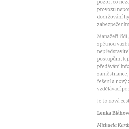
pozor, co ne
provozu nepot
dodržování hy
zabezpečením 
Manažeři řídí,
zpětnou vazbu
nepředstavite
postupům, k j
předávání inf
zaměstnance, 
řešení a nový 
vzdělávací po
Je to nová ces
Lenka Bláhová
Michaela Karás