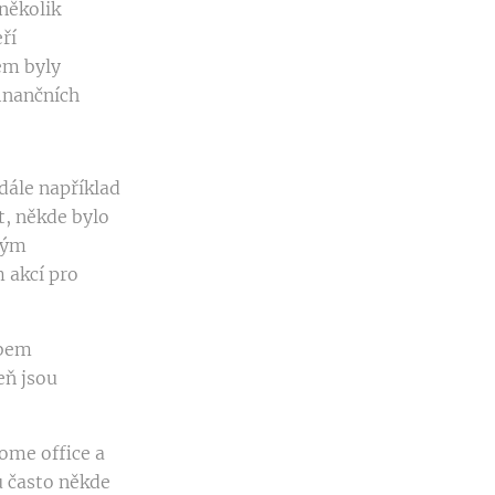
několik
ří
em byly
inančních
dále například
t, někde bylo
svým
 akcí pro
ibem
eň jsou
home office a
u často někde