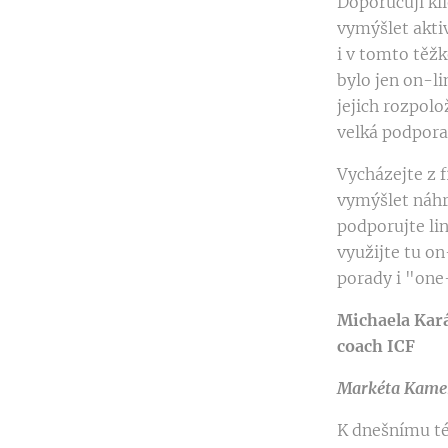
Doporučuji kli
vymýšlet aktiv
i v tomto těžk
bylo jen on-li
jejich rozpolo
velká podpora
Vycházejte z f
vymýšlet náhr
podporujte li
využijte tu on
porady i "one
Michaela Kará
coach ICF
Markéta Kamen
K dnešnímu té