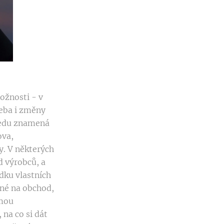
ožnosti - v
řeba i změny
hledu znamená
ova,
y. V některých
d výrobců, a
dku vlastních
ané na obchod,
rmou
 na co si dát