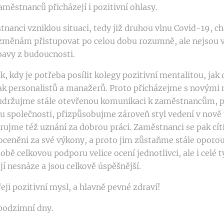
městnanců přicházejí i pozitivní ohlasy.
nanci vzniklou situaci, tedy již druhou vlnu Covid-19, c
 změnám přistupovat po celou dobu rozumně, ale nejsou 
bavy z budoucnosti.
k, kdy je potřeba posílit kolegy pozitivní mentalitou, jak
tak personalistů a manažerů. Proto přicházejme s novými
udržujme stále otevřenou komunikaci k zaměstnancům,
ru společnosti, přizpůsobujme zároveň styl vedení v nově 
rujme též uznání za dobrou práci. Zaměstnanci se pak cítí
oceněni za své výkony, a proto jim zůstaňme stále oporou.
obě celkovou podporu velice ocení jednotlivci, ale i celé 
í nesnáze a jsou celkově úspěšnější.
ji pozitivní mysl, a hlavně pevné zdraví!
podzimní dny.