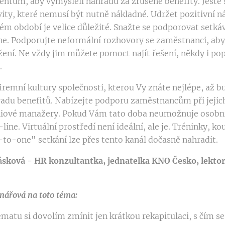
entům, aby vymýšleli náhradu za zrušené benefity. Ještě s
ity, které nemusí být nutně nákladné. Udržet pozitivní n
ém období je velice důležité. Snažte se podporovat setkáv
ne. Podporujte neformální rozhovory se zaměstnanci, abyst
žení. Ne vždy jim můžete pomoct najít řešení, někdy i pop
.
iremní kultury společnosti, kterou Vy znáte nejlépe, až b
adu benefitů. Nabízejte podporu zaměstnancům při jejich
niové manažery. Pokud Vám tato doba neumožnuje osobn
-line. Virtuální prostředí není ideální, ale je. Tréninky, ko
-to-one" setkání lze přes tento kanál dočasně nahradit.
sková - HR konzultantka, jednatelka KNO Česko, lekto
ářová na toto téma:
matu si dovolím zmínit jen krátkou rekapitulaci, s čím s