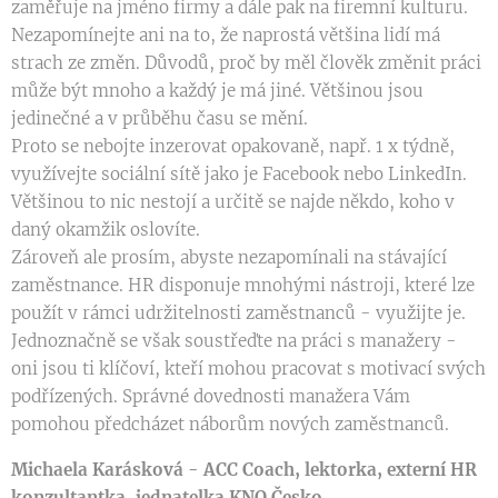
zaměřuje na jméno firmy a dále pak na firemní kulturu.
Nezapomínejte ani na to, že naprostá většina lidí má
strach ze změn. Důvodů, proč by měl člověk změnit práci
může být mnoho a každý je má jiné. Většinou jsou
jedinečné a v průběhu času se mění.
Proto se nebojte inzerovat opakovaně, např. 1 x týdně,
využívejte sociální sítě jako je Facebook nebo LinkedIn.
Většinou to nic nestojí a určitě se najde někdo, koho v
daný okamžik oslovíte.
Zároveň ale prosím, abyste nezapomínali na stávající
zaměstnance. HR disponuje mnohými nástroji, které lze
použít v rámci udržitelnosti zaměstnanců - využijte je.
Jednoznačně se však soustřeďte na práci s manažery -
oni jsou ti klíčoví, kteří mohou pracovat s motivací svých
podřízených. Správné dovednosti manažera Vám
pomohou předcházet náborům nových zaměstnanců.
Michaela Karásková - ACC Coach,
lektorka,
externí HR
konzultantka, jednatelka KNO Česko