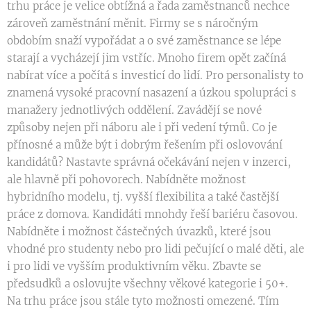
trhu práce je velice obtížná a řada zaměstnanců nechce
zároveň zaměstnání měnit. Firmy se s náročným
obdobím snaží vypořádat a o své zaměstnance se lépe
starají a vycházejí jim vstříc. Mnoho firem opět začíná
nabírat více a počítá s investicí do lidí. Pro personalisty to
znamená vysoké pracovní nasazení a úzkou spolupráci s
manažery jednotlivých oddělení. Zavádějí se nové
způsoby nejen při náboru ale i při vedení týmů. Co je
přínosné a může být i dobrým řešením při oslovování
kandidátů? Nastavte správná očekávání nejen v inzerci,
ale hlavně při pohovorech. Nabídněte možnost
hybridního modelu, tj. vyšší flexibilita a také častější
práce z domova. Kandidáti mnohdy řeší bariéru časovou.
Nabídněte i možnost částečných úvazků, které jsou
vhodné pro studenty nebo pro lidi pečující o malé děti, ale
i pro lidi ve vyšším produktivním věku. Zbavte se
předsudků a oslovujte všechny věkové kategorie i 50+.
Na trhu práce jsou stále tyto možnosti omezené. Tím