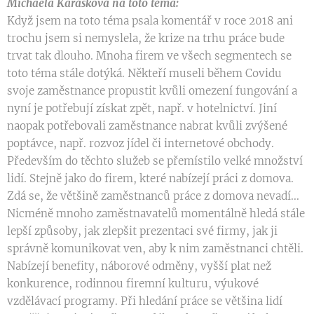
Michaela Karásková na toto téma:
Když jsem na toto téma psala komentář v roce 2018 ani
trochu jsem si nemyslela, že krize na trhu práce bude
trvat tak dlouho. Mnoha firem ve všech segmentech se
toto téma stále dotýká. Někteří museli během Covidu
svoje zaměstnance propustit kvůli omezení fungování a
nyní je potřebují získat zpět, např. v hotelnictví. Jiní
naopak potřebovali zaměstnance nabrat kvůli zvýšené
poptávce, např. rozvoz jídel či internetové obchody.
Především do těchto služeb se přemístilo velké množství
lidí. Stejně jako do firem, které nabízejí práci z domova.
Zdá se, že většině zaměstnanců práce z domova nevadí...
Nicméně mnoho zaměstnavatelů momentálně hledá stále
lepší způsoby, jak zlepšit prezentaci své firmy, jak ji
správně komunikovat ven, aby k nim zaměstnanci chtěli.
Nabízejí benefity, náborové odměny, vyšší plat než
konkurence, rodinnou firemní kulturu, výukové
vzdělávací programy. Při hledání práce se většina lidí