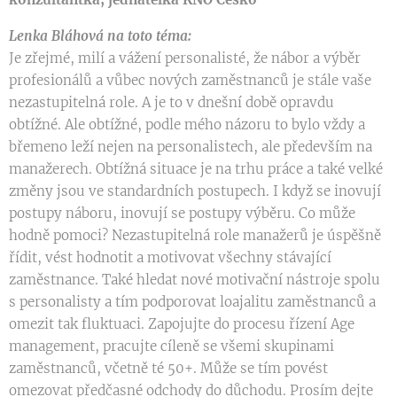
Lenka Bláhová na toto téma:
Je zřejmé, milí a vážení personalisté, že nábor a výběr
profesionálů a vůbec nových zaměstnanců je stále vaše
nezastupitelná role. A je to v dnešní době opravdu
obtížné. Ale obtížné, podle mého názoru to bylo vždy a
břemeno leží nejen na personalistech, ale především na
manažerech. Obtížná situace je na trhu práce a také velké
změny jsou ve standardních postupech. I když se inovují
postupy náboru, inovují se postupy výběru. Co může
hodně pomoci? Nezastupitelná role manažerů je úspěšně
řídit, vést hodnotit a motivovat všechny stávající
zaměstnance. Také hledat nové motivační nástroje spolu
s personalisty a tím podporovat loajalitu zaměstnanců a
omezit tak fluktuaci. Zapojujte do procesu řízení Age
management, pracujte cíleně se všemi skupinami
zaměstnanců, včetně té 50+. Může se tím povést
omezovat předčasné odchody do důchodu. Prosím dejte