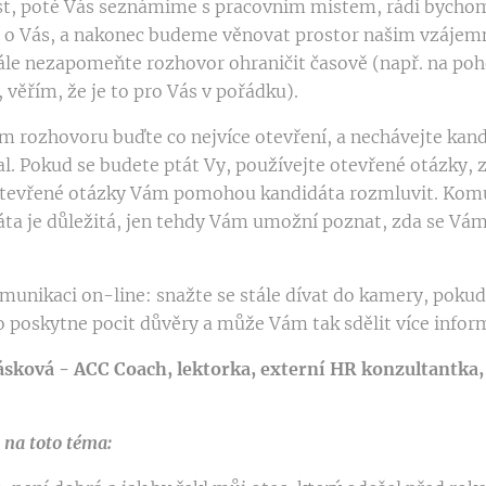
st, poté Vás seznámíme s pracovním místem, rádi bycho
e o Vás, a nakonec budeme věnovat prostor našim vzáje
dále nezapomeňte rozhovor ohraničit časově (např. na po
věřím, že je to pro Vás v pořádku).
m rozhovoru buďte co nejvíce otevření, a nechávejte kand
. Pokud se budete ptát Vy, používejte otevřené otázky, za
 Otevřené otázky Vám pomohou kandidáta rozmluvit. Kom
áta je důležitá, jen tehdy Vám umožní poznat, zda se Vá
munikaci on-line: snažte se stále dívat do kamery, pokud
o poskytne pocit důvěry a může Vám tak sdělit více infor
ásková - ACC Coach,
lektorka,
externí HR konzultantka,
na toto téma: