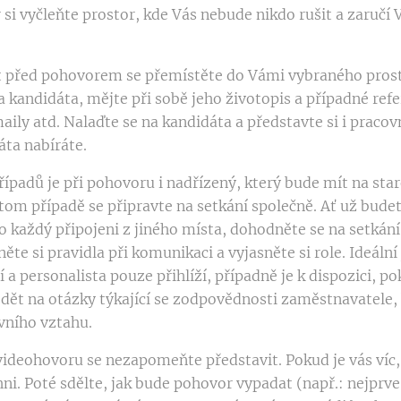
 si vyčleňte prostor, kde Vás nebude nikdo rušit a zaručí
t před pohovorem se přemístěte do Vámi vybraného pros
a kandidáta, mějte při sobě jeho životopis a případné refe
ily atd. Nalaďte se na kandidáta a představte si i pracovn
áta nabíráte.
řípadů je při pohovoru i nadřízený, který bude mít na sta
tom případě se připravte na setkání společně. Ať už budet
o každý připojeni z jiného místa, dohodněte se na setkání
ěte si pravidla při komunikaci a vyjasněte si role. Ideální
 a personalista pouze přihlíží, případně je k dispozici, p
ět na otázky týkající se zodpovědnosti zaměstnavatele, 
vního vztahu.
videohovoru se nezapomeňte představit. Pokud je vás víc,
hni. Poté sdělte, jak bude pohovor vypadat (např.: nejprv