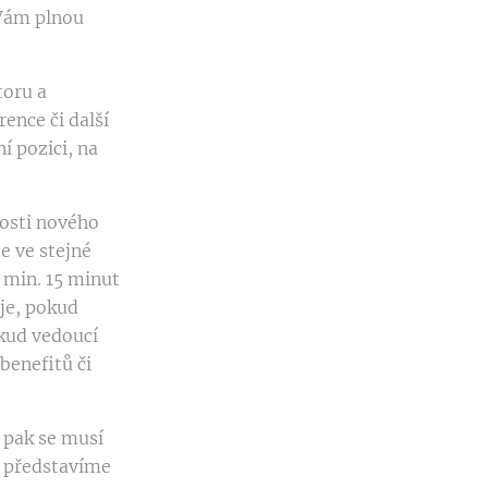
 Vám plnou
toru a
rence či další
í pozici, na
rosti nového
e ve stejné
 min. 15 minut
 je, pokud
okud vedoucí
benefitů či
 pak se musí
e představíme