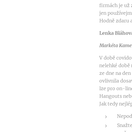
firmách je už 
jen používejm
Hodně zdaru a
Lenka Bláhová
Markéta Kamen
V době covido
nelehké době 
ze dne na den
ovlivnila dos
lze pro on-li
Hangouts ne
Jak tedy nejl
Nepod
Snažte