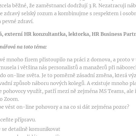
zcela běžné, že zaměstnanci dodržují 3 R. Nezatracuji náb
e zdravý selský rozum a kombinujme s respektem i osobn
 pevné zdraví.
, externí HR konzultantka, lektorka, HR Business Part
ářová na toto téma:
vé mnoho firem přistoupilo na práci z domova, a proto v
musela i většina nás personalistů a manažerů při náborec
 do on-line světa. Je to poměrně zásadní změna, která v
avadní způsob náboru nových kolegů. A existuje mnoho pl
ne pohovory využít, patří mezi ně zejména MS Teams, ale 
bo Zoom.
épe vést on-line pohovory a na co si dát zejména pozor?
ceňte přípravu.
 se detailně komunikovat