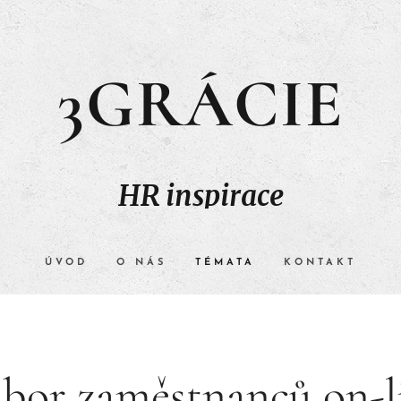
3GRÁCIE
HR inspirace
ÚVOD
O NÁS
TÉMATA
KONTAKT
bor zaměstnanců on-l