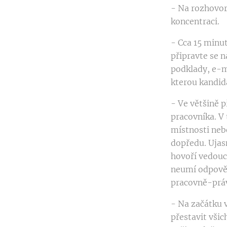
- Na rozhovor
koncentraci.
- Cca 15 minu
připravte se n
podklady, e-ma
kterou kandid
- Ve většině p
pracovníka. V 
místnosti neb
dopředu. Ujasn
hovoří vedoucí
neumí odpověd
pracovně-prá
- Na začátku 
přestavit všic