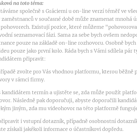
ková na toto téma:
ůstáváme společně s Gráciemi u on-line verzí téměř ve vš
r zaměstnanců v současné době může znamenat mnohá úsk
 pohovorech. Existují pozice, které můžeme "pohovorova
úvodní seznamovací fázi. Sama za sebe bych ovšem nedop
nance pouze na základě on-line rozhovoru. Osobně bych
deu pouze jako první kolo. Ráda bych s Vámi sdílela pár t
ndidátem připravit:
případě zvolte pro Vás vhodnou platformu, kterou běžně 
vory v rámci firmy.
 kandidátem termín a ujistěte se, zda může použít platf
ovor. Následně pak doporučuji, abyste doporučili kandidát
ěkým jiným, zda mu videohovor na této platformě funguj
připravit i vstupní dotazník, případně osobnostní dotazní
te získali jakékoli informace o účastníkovi dopředu.