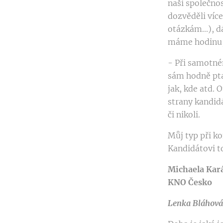
naši společno
dozvěděli víc
otázkám...), 
máme hodinu, 
- Při samotné
sám hodně ptal
jak, kde atd.
strany kandid
či nikoli.
Můj typ při ko
Kandidátovi t
Michaela Kar
KNO Česko
Lenka Bláhová 