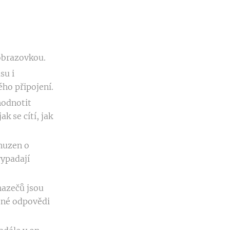
 obrazovkou.
su i
ého připojení.
hodnotit
k se cítí, jak
chuzen o
vypadají
hazečů jsou
vené odpovědi