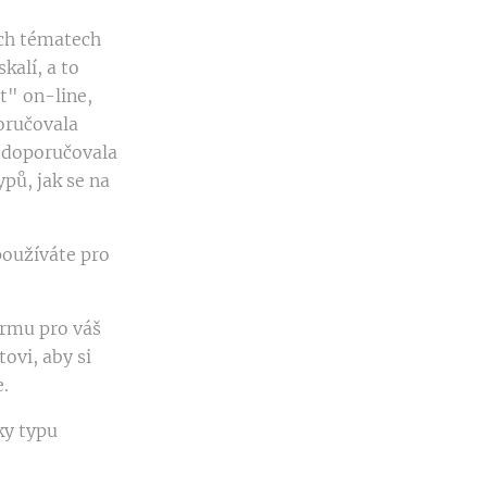
ech tématech
alí, a to
t" on-line,
oručovala
 doporučovala
ypů, jak se na
používáte pro
ormu pro váš
ovi, aby si
e.
ky typu