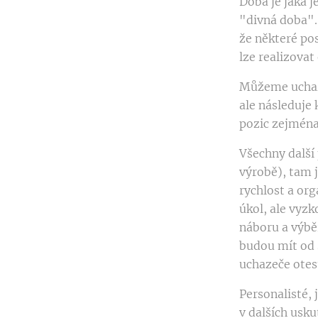
Doba je jaká j
"divná doba".
že některé po
lze realizovat
Můžeme uchaze
ale následuje 
pozic zejména
Všechny další
výrobě), tam j
rychlost a or
úkol, ale vyzk
náboru a výbě
budou mít od 
uchazeče otes
Personalisté, 
v dalších usk