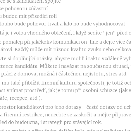
 co se s kandidátem spojíte
se pohovoru zúčastní
u budou mít přísedící roli
dlouho bude pohovor trvat a kdo ho bude vyhodnocovat
tá je i volba vhodného oblečení, i když sedíte "jen" před
 pomaleji při jakékoliv komunikaci on-line a dejte více ča
átovi. Každý může mít různou kvalitu zvuku nebo celkov
vte si doplňující otázky, abyste mohli i takto vzdáleně vy
ence kandidáta. Můžete i navázat na současnou situaci, ja
 práci z domova, možná i částečnou nejistotu, stres atd.
 mu také přiblížit firemní kulturu společnosti, je totiž o
t vnímat prostředí, jak je tomu při osobní schůzce (jak 
áře, recepce, atd.).
prostor kandidátovi pro jeho dotazy - časté dotazy od uc
na firemní restrikce, nenechte se zaskočit a mějte připra
led do budoucna, i strategii pro stávající rok.