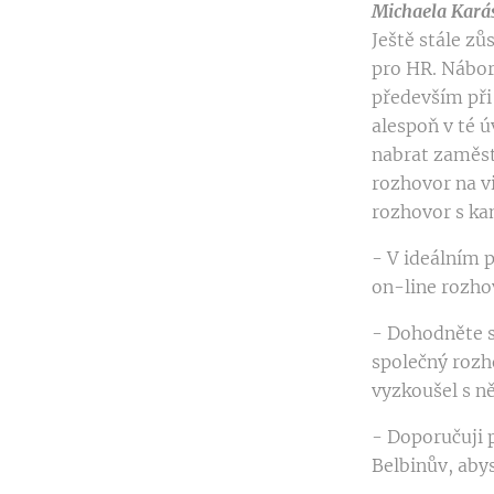
Michaela Karás
Ještě stále z
pro HR. Nábo
především při
alespoň v té 
nabrat zaměst
rozhovor na vi
rozhovor s ka
- V ideálním 
on-line rozho
- Dohodněte s
společný rozh
vyzkoušel s n
- Doporučuji 
Belbinův, abys