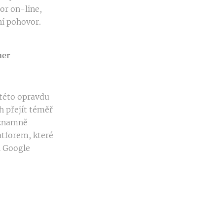
or on-line,
í pohovor.
ner
 této opravdu
h přejít téměř
ýznamně
atforem, které
i Google