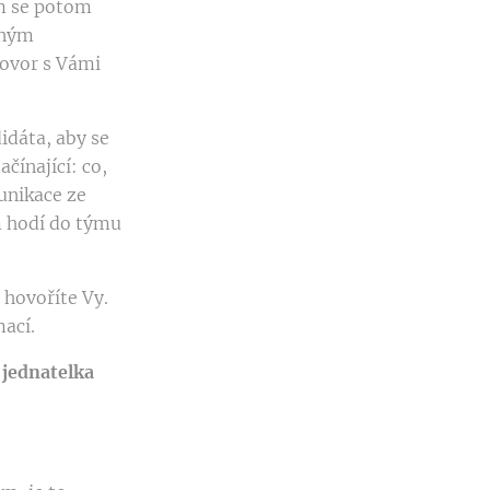
m se potom
mným
hovor s Vámi
idáta, aby se
čínající: co,
unikace ze
m hodí do týmu
 hovoříte Vy.
mací.
 jednatelka