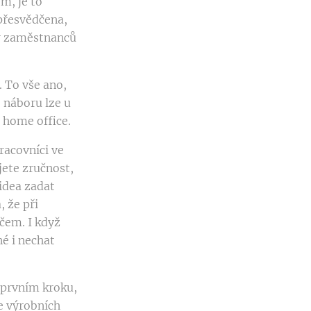
em, je to
 přesvědčena,
ěr zaměstnanců
 To vše ano,
e náboru lze u
 home office.
racovníci ve
jete zručnost,
idea zadat
, že při
čem. I když
é i nechat
v prvním kroku,
e výrobních