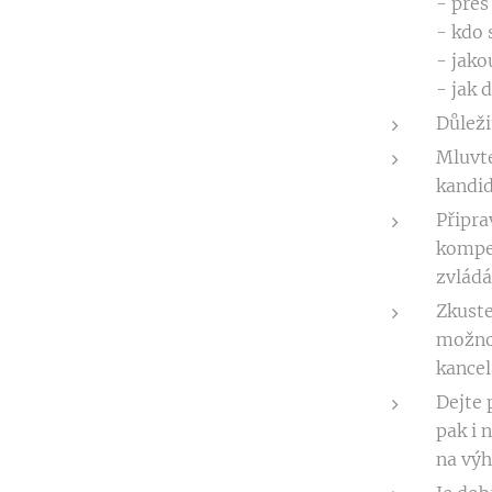
- přes
- kdo 
- jako
- jak 
Důleži
Mluvte
kandid
Připra
kompet
zvládá
Zkuste
možnos
kancel
Dejte 
pak i 
na výh