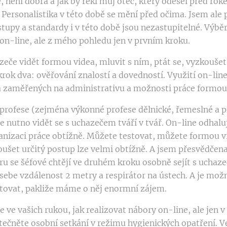
e, není dobrá a jak by řekl můj otec, který odešel před rok
 Personalistika v této době se mění před očima. Jsem ale
stupy a standardy i v této době jsou nezastupitelné. Výb
 on-line, ale z mého pohledu jen v prvním kroku.
če vidět formou videa, mluvit s ním, ptát se, vyzkoušet.
krok dva: ověřování znalostí a dovedností. Využití on-lin
 zaměřených na administrativu a možnosti práce formou
 profese (zejména výkonné profese dělnické, řemeslné a p
e nutno vidět se s uchazečem tváří v tvář. On-line odhalu
ganizaci práce obtížně. Můžete testovat, můžete formou v
oušet určitý postup lze velmi obtížně. A jsem přesvědčena
ru se šéfové chtějí ve druhém kroku osobně sejít s uchaze
sebe vzdálenost 2 metry a respirátor na ústech. A je možn
tovat, pakliže máme o něj enormní zájem.
je ve vašich rukou, jak realizovat nábory on-line, ale jen 
utečněte osobní setkání v režimu hygienických opatření. V