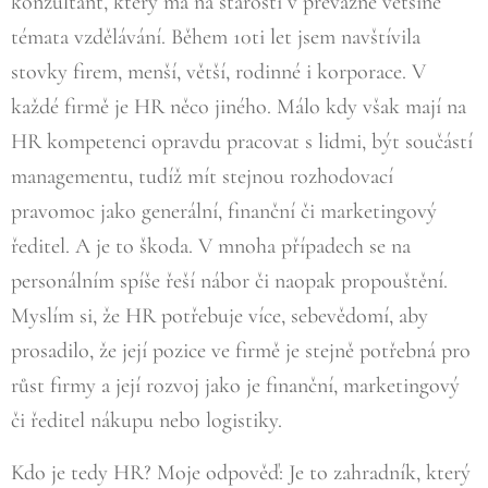
konzultant, který má na starosti v převážné většině
témata vzdělávání. Během 10ti let jsem navštívila
stovky firem, menší, větší, rodinné i korporace. V
každé firmě je HR něco jiného. Málo kdy však mají na
HR kompetenci opravdu pracovat s lidmi, být součástí
managementu, tudíž mít stejnou rozhodovací
pravomoc jako generální, finanční či marketingový
ředitel. A je to škoda. V mnoha případech se na
personálním spíše řeší nábor či naopak propouštění.
Myslím si, že HR potřebuje více, sebevědomí, aby
prosadilo, že její pozice ve firmě je stejně potřebná pro
růst firmy a její rozvoj jako je finanční, marketingový
či ředitel nákupu nebo logistiky.
Kdo je tedy HR? Moje odpověď: Je to zahradník, který