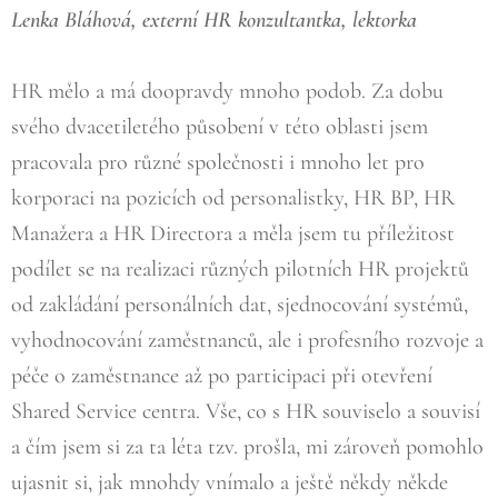
Lenka Bláhová, externí HR konzultantka, lektorka
HR mělo a má doopravdy mnoho podob. Za dobu
svého dvacetiletého působení v této oblasti jsem
pracovala pro různé společnosti i mnoho let pro
korporaci na pozicích od personalistky, HR BP, HR
Manažera a HR Directora a měla jsem tu příležitost
podílet se na realizaci různých pilotních HR projektů
od zakládání personálních dat, sjednocování systémů,
vyhodnocování zaměstnanců, ale i profesního rozvoje a
péče o zaměstnance až po participaci při otevření
Shared Service centra. Vše, co s HR souviselo a souvisí
a čím jsem si za ta léta tzv. prošla, mi zároveň pomohlo
ujasnit si, jak mnohdy vnímalo a ještě někdy někde