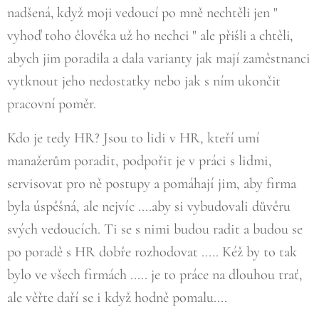
nadšená, když moji vedoucí po mně nechtěli jen "
vyhoď toho člověka už ho nechci " ale přišli a chtěli,
abych jim poradila a dala varianty jak mají zaměstnanci
vytknout jeho nedostatky nebo jak s ním ukončit
pracovní poměr.
Kdo je tedy HR? Jsou to lidi v HR, kteří umí
manažerům poradit, podpořit je v práci s lidmi,
servisovat pro ně postupy a pomáhají jim, aby firma
byla úspěšná, ale nejvíc ....aby si vybudovali důvěru
svých vedoucích. Ti se s nimi budou radit a budou se
po poradě s HR dobře rozhodovat ..... Kéž by to tak
bylo ve všech firmách ..... je to práce na dlouhou trať,
ale věřte daří se i když hodně pomalu....