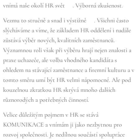
vnímá naše okolí HR svět☺. Výborná zkušenost.
Vezmu to stručně a snad i výstižně☺. Všichni často
slýcháváme a víme, že základem HR oddělení i nadále
zůstává výběr nových, kvalitních zaměstnanců.
Významnou roli však při výběru hrají nejen znalosti a
praxe uchazeče, ale volba vhodného kandidáta s
ohledem na stávající zaměstnance a firemní kulturu a v
tomto směru umí být HR velmi nápomocné. Ale pod
kouzelnou zkratkou HR skrývá mnoho dalších
různorodých a potřebných činností.
Velice důležitým pojmem v HR se stává
KOMUNIKACE a vnímám ji jako nezbytnou pro
rozvoj společnosti. Je nedílnou součástí spolupráce