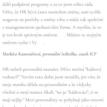
další podpůrné programy a za to jsem velice ráda.
Věřte, že HR bývá často nositelem změny, umí rychle
reagovat na potřeby a změny trhu a může tak společně
s managementem spoluutvářet firmu. A myslím, že to
je ten krok správným směrem ☺. Můžete se stejným
směrem vydat i Vy☺.
Markéta Kamenářová, personální ředitelka, coach ICF
HR neboli personální manažer. Dříve možná "kádrový
vedoucí?" Nevím tuto dobu jsem nezažila, jen vím, že
moje mamka dělala na personálním a že vždycky
všichni o mojí mamce říkali: "no jo "kádrováci", ti se
mají nejlíp." Mezi personalisty se pohybuji jako externí