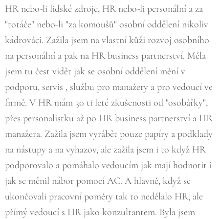
HR nebo-li lidské zdroje, HR nebo-li personální a za
"totáče" nebo-li "za komoušů" osobní oddělení nikoliv
kádrováci. Zažila jsem na vlastní kůži rozvoj osobního
na personální a pak na HR business partnerství. Měla
jsem tu čest vidět jak se osobní oddělení mění v
podporu, servis , službu pro manažery a pro vedoucí ve
firmě. V HR mám 30 ti leté zkušenosti od "osobářky",
přes personalistku až po HR business partnerství a HR
manažera. Zažila jsem vyrábět pouze papíry a podklady
na nástupy a na vyhazov, ale zažila jsem i to když HR
podporovalo a pomáhalo vedoucím jak mají hodnotit i
jak se měnil nábor pomocí AC. A hlavně, když se
ukončovali pracovní poměry tak to nedělalo HR, ale
přímý vedoucí s HR jako konzultantem. Byla jsem