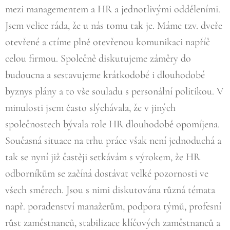
mezi managementem a HR a jednotlivými odděleními.
Jsem velice ráda, že u nás tomu tak je. Máme tzv. dveře
otevřené a ctíme plně otevřenou komunikaci napříč
celou firmou. Společně diskutujeme záměry do
budoucna a sestavujeme krátkodobé i dlouhodobé
byznys plány a to vše souladu s personální politikou. V
minulosti jsem často slýchávala, že v jiných
společnostech bývala role HR dlouhodobě opomíjena.
Současná situace na trhu práce však není jednoduchá a
tak se nyní již častěji setkávám s výrokem, že HR
odborníkům se začíná dostávat velké pozornosti ve
všech směrech. Jsou s nimi diskutována různá témata
např. poradenství manažerům, podpora týmů, profesní
růst zaměstnanců, stabilizace klíčových zaměstnanců a